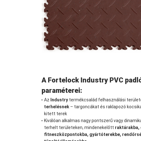
A Fortelock Industry PVC padl
paraméterei:
Az
Industry
termékcsalád felhasználási terüle
terhelésnek
– targoncákat és raklapozó kocsika
kitett terek
Kiválóan alkalmas nagy pontszerű vagy dinamik
terhelt területeken, mindenekelőtt
raktárakba,
fitneszközpontokba, gyártóterekbe, rendőrsé