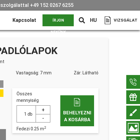
lszolgálattal +49 152 0267 6255
ó
Kapcsolat
HU
VIZSGÁLAT
ÍRJON
NEKÜNK
PADLÓLAPOK
nt
Vastagság: 7 mm
Zár: Látható
Összes
mennyiség
BEHELYEZNI
db
A KOSÁRBA
2
Fedezi
0.25
m