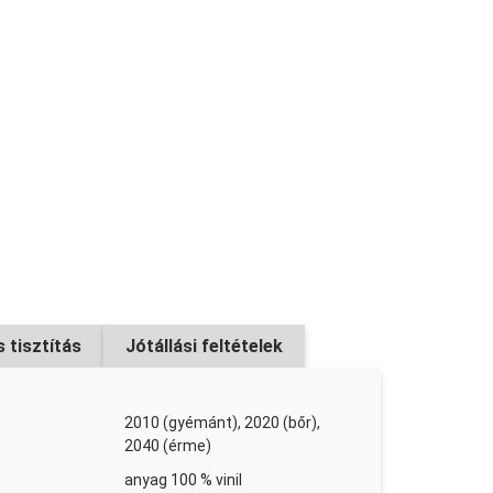
fekete 33 m × 50 mm
iség ks
× 240 mm
iség ks
 tisztítás
Jótállási feltételek
C alatt 12 kg (80 m²)
2010 (gyémánt), 2020 (bőr),
2040 (érme)
iség ks
anyag 100 % vinil