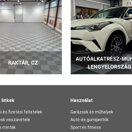
Menny
Dr. Schutz PU Anticol
Menny
AUTÓALKATRÉSZ-MŰH
RAKTÁR, CZ
LENGYELORSZÁG
Dr. Schutz Cleaner sp
 linkek
Használat
Menny
i és fizetési feltételek
Garázsok és műhelyek
pok visszavétele
Autó-és gumijavítók
s minták
Sport és fitness