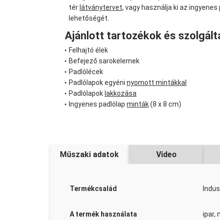
tér
látványtervet
, vagy használja ki az ingyenes
lehetőségét.
Ajánlott tartozékok és szolgált
Felhajtó élek
Befejező sarokelemek
Padlólécek
Padlólapok egyéni
nyomott mintákkal
Padlólapok
lakkozása
Ingyenes padlólap
minták
(8 x 8 cm)
Műszaki adatok
Video
Termékcsalád
Indus
A termék használata
ipar,