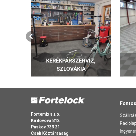
KERÉKPÁRSZERVIZ,
SZLOVÁKIA
Fontos
Fortemix s.r.o.
Szállítás
Kirilovova 812
Padlóla
Paskov 739 21
Ingyene
Cseh Köztársaság