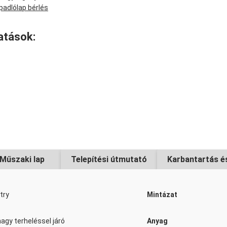
padlólap bérlés
Jelölő szalag sárga-
atások:
Menny
Rögzítőszalag 50 m 
Menny
Műszaki lap
Telepítési útmutató
Karbantartás és
Rögzítő diszperzió PV
try
Mintázat
Menny
 nagy terheléssel járó
Anyag