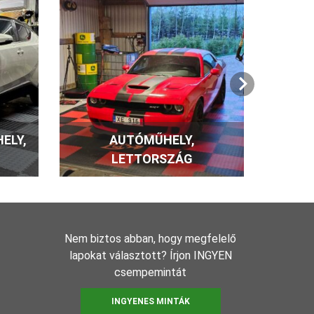
iség ks
or matt 1,08 l (11 m²)
iség ks
ELY,
AUTÓMŰHELY,
LETTORSZÁG
ray Elatex 200 ml
Nem biztos abban, hogy megfelelő
iség ks
lapokat választott? Írjon INGYEN
csempemintát
INGYENES MINTÁK