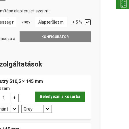
ítása alapterület szerint:
vagy
+ 5 %
KONFIGURÁTOR
lassza a
zolgáltatások
ustry 510,5 × 145 mm
bszám
Behelyezni a kosárba
mánt
Grey