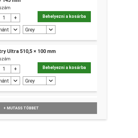
 × 145 mm
bszám
Behelyezni a kosárba
mánt
Grey
try Ultra 510,5 × 100 mm
bszám
Behelyezni a kosárba
mánt
Grey
33 m × 50 mm
+ MUTASS TÖBBET
iség ks