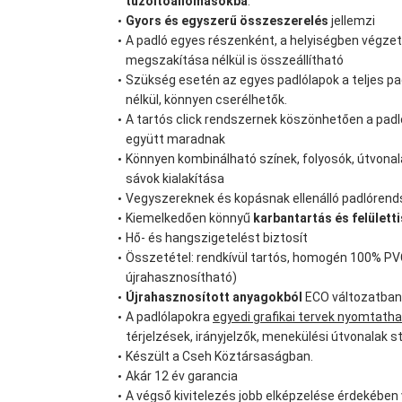
tűzoltóállomásokba
.
Gyors és egyszerű összeszerelés
jellemzi
A padló egyes részenként, a helyiségben végze
megszakítása nélkül is összeállítható
Szükség esetén az egyes padlólapok a teljes p
nélkül, könnyen cserélhetők.
A tartós click rendszernek köszönhetően a padl
együtt maradnak
Könnyen kombinálható színek, folyosók, útvonal
sávok kialakítása
Vegyszereknek és kopásnak ellenálló padlórend
Kiemelkedően könnyű
karbantartás és felületti
Hő- és hangszigetelést biztosít
Összetétel: rendkívül tartós, homogén 100% P
újrahasznosítható)
Újrahasznosított anyagokból
ECO változatban
A padlólapokra
egyedi grafikai tervek nyomtath
térjelzések, irányjelzők, menekülési útvonalak st
Készült a Cseh Köztársaságban.
Akár 12 év garancia
A végső kivitelezés jobb elképzelése érdekében