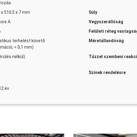
ározás
 x 510,5 x 7 mm
Súly
ore A
Vegyszerállóság
Ragasztó alap szegél
m
Felületi réteg vastags
atikus terhelést követő
Méretállandóság
Menny
máció; < 0,1 mm)
érülés nélkül)
Tűzzel szembeni reakc
Színek rendelésre
Rögzítő diszperzió PV
12 év
Menny
Dr. Schutz PU Anticol