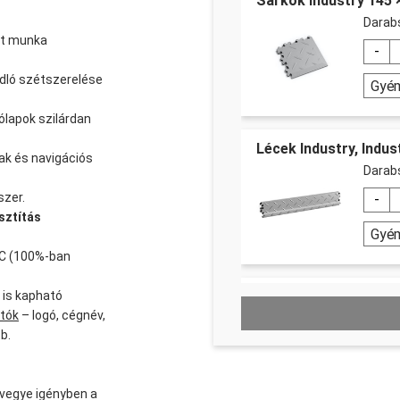
Sarkok Industry 145
Dara
tt munka
adló szétszerelése
Gyé
ólapok szilárdan
Lécek Industry, Indus
ak és navigációs
Dara
szer.
sztítás
Gyé
VC (100%-ban
 is kapható
Jelölő szalag sárga 
atók
– logó, cégnév,
b.
Menny
 vegye igényben a