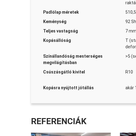
rakt
Padlólap méretek
510,5
Keménység
92 Sh
Teljes vastagság
7 m
Kopásállóság
T (st
defor
Színállandóság mesterséges
>5 (s
megvilágításban
Csúszásgátló kivitel
R10
Kopásra nyújtott jótállás
akár 
REFERENCIÁK