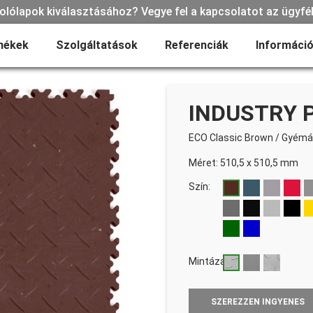
olólapok kiválasztásához? Vegye fel a kapcsolatot az ügyfé
mékek
Szolgáltatások
Referenciák
Informáci
INDUSTRY 
ECO Classic Brown
/
Gyémá
Méret: 510,5 x 510,5 mm
Szín:
Mintázat:
SZEREZZEN INGYENES