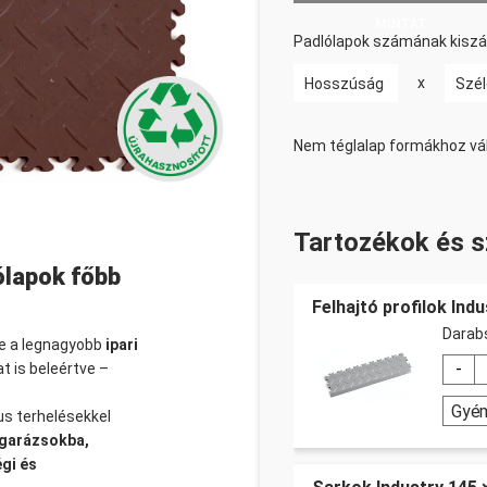
MINTÁT
Padlólapok számának kiszám
x
Nem téglalap formákhoz vá
Tartozékok és s
ólapok főbb
Felhajtó profilok Ind
Dara
te a legnagyobb
ipari
t is beleértve –
Gyé
us terhelésekkel
 garázsokba,
gi és