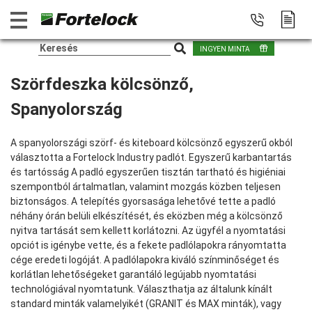
INGYEN MINTA
Szörfdeszka kölcsönző,
Spanyolország
A spanyolországi szörf- és kiteboard kölcsönző egyszerű okból
választotta a Fortelock Industry padlót. Egyszerű karbantartás
és tartósság A padló egyszerűen tisztán tartható és higiéniai
szempontból ártalmatlan, valamint mozgás közben teljesen
biztonságos. A telepítés gyorsasága lehetővé tette a padló
néhány órán belüli elkészítését, és eközben még a kölcsönző
nyitva tartását sem kellett korlátozni. Az ügyfél a nyomtatási
opciót is igénybe vette, és a fekete padlólapokra rányomtatta
cége eredeti logóját. A padlólapokra kiváló színminőséget és
korlátlan lehetőségeket garantáló legújabb nyomtatási
technológiával nyomtatunk. Választhatja az általunk kínált
standard minták valamelyikét (GRANIT és MAX minták), vagy