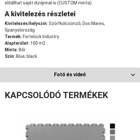
előállhat saját dizájnnal is (CUSTOM minta).
A kivitelezés részletei
Kivitelezés/helyszín:
Szörfkölcsönző, Dos Mares,
Spanyolország
Termék:
Fortelock Industry
Alapterület:
100 m2
Minta:
Bőr
Szín:
Blue, black
Fotó és videó
KAPCSOLÓDÓ TERMÉKEK