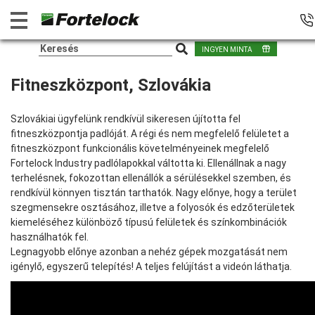
INGYEN MINTA
Fitneszközpont, Szlovákia
Szlovákiai ügyfelünk rendkívül sikeresen újította fel
fitneszközpontja padlóját. A régi és nem megfelelő felületet a
fitneszközpont funkcionális követelményeinek megfelelő
Fortelock Industry padlólapokkal váltotta ki. Ellenállnak a nagy
terhelésnek, fokozottan ellenállók a sérülésekkel szemben, és
rendkívül könnyen tisztán tarthatók. Nagy előnye, hogy a terület
szegmensekre osztásához, illetve a folyosók és edzőterületek
kiemeléséhez különböző típusú felületek és színkombinációk
használhatók fel.
Legnagyobb előnye azonban a nehéz gépek mozgatását nem
igénylő, egyszerű telepítés! A teljes felújítást a videón láthatja.