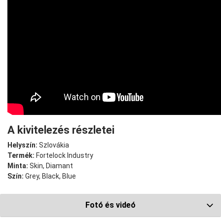
A kivitelezés részletei
Helyszín:
Szlovákia
Termék:
Fortelock Industry
Minta:
Skin, Diamant
Szín:
Grey, Black, Blue
Fotó és videó