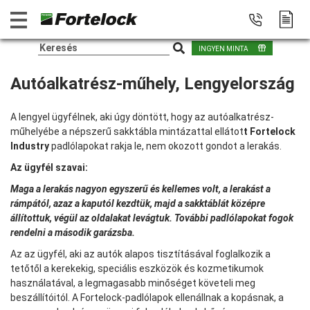
INGYEN MINTA
Autóalkatrész-műhely, Lengyelország
A lengyel ügyfélnek, aki úgy döntött, hogy az autóalkatrész-
műhelyébe a népszerű sakktábla mintázattal ellátot
t Fortelock
Industry
padlólapokat rakja le, nem okozott gondot a lerakás.
Az ügyfél szavai:
Maga a lerakás nagyon egyszerű és kellemes volt, a lerakást a
rámpától, azaz a kaputól kezdtük, majd a sakktáblát középre
állítottuk, végül az oldalakat levágtuk. További padlólapokat fogok
rendelni a második garázsba.
Az az ügyfél, aki az autók alapos tisztításával foglalkozik a
tetőtől a kerekekig, speciális eszközök és kozmetikumok
használatával, a legmagasabb minőséget követeli meg
beszállítóitól. A Fortelock-padlólapok ellenállnak a kopásnak, a