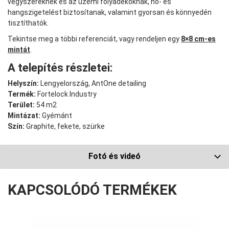
vegyszereknek és az üzemi folyadékoknak, hő- és
hangszigetelést biztosítanak, valamint gyorsan és könnyedén
tisztíthatók.
Tekintse meg a többi referenciát, vagy rendeljen egy
8×8 cm-es
mintát
.
A telepítés részletei:
Helyszín:
Lengyelország, AntOne detailing
Termék:
Fortelock Industry
Terület:
54 m2
Mintázat:
Gyémánt
Szín:
Graphite, fekete, szürke
Fotó és videó
KAPCSOLÓDÓ TERMÉKEK