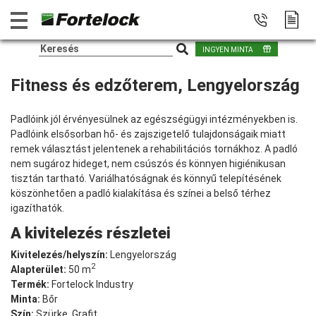
INGYEN MINTA
Fitness és edzőterem, Lengyelország
Padlóink jól érvényesülnek az egészségügyi intézményekben is.
Padlóink elsősorban hő- és zajszigetelő tulajdonságaik miatt
remek választást jelentenek a rehabilitációs tornákhoz. A padló
nem sugároz hideget, nem csúszós és könnyen higiénikusan
tisztán tartható. Variálhatóságnak és könnyű telepítésének
köszönhetően a padló kialakítása és színei a belső térhez
igazíthatók.
A kivitelezés részletei
Kivitelezés/helyszín:
Lengyelország
2
Alapterület:
50 m
Termék:
Fortelock Industry
Minta:
Bőr
Szín:
Szürke, Grafit