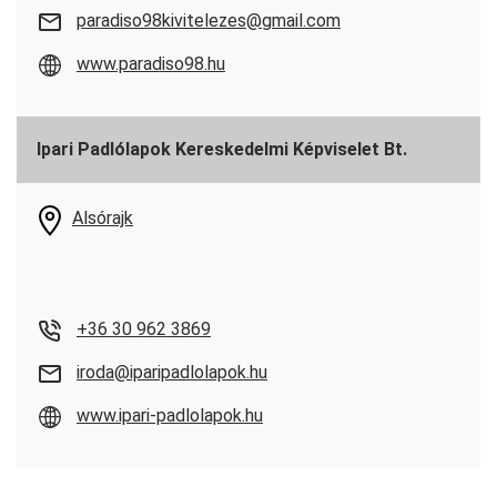
paradiso98kivitelezes@gmail.com
www.paradiso98.hu
Ipari Padlólapok Kereskedelmi Képviselet Bt.
Alsórajk
+36 30 962 3869
iroda@iparipadlolapok.hu
www.ipari-padlolapok.hu