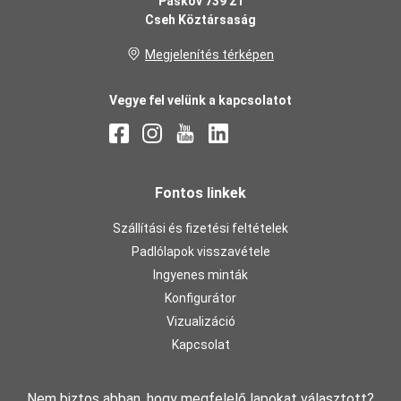
Paskov 739 21
Cseh Köztársaság
Megjelenítés térképen
Vegye fel velünk a kapcsolatot
Fontos linkek
Szállítási és fizetési feltételek
Padlólapok visszavétele
Ingyenes minták
Konfigurátor
Vizualizáció
Kapcsolat
Nem biztos abban, hogy megfelelő lapokat választott?