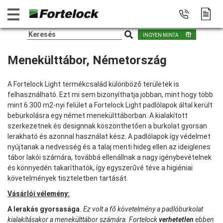
INGYEN MINTA
Menekülttábor, Németország
A Fortelock Light termékcsalád különböző területek is
felhasználható. Ezt mi sem bizonyíthatja jobban, mint hogy több
mint 6.300 m2-nyi felület a Fortelock Light padlólapok által került
beburkolásra egy német menekülttáborban. A kialakított
szerkezetnek és designnak köszönthetően a burkolat gyorsan
lerakható és azonnal használat kész. A padlólapok így védelmet
nyújtanak a nedvesség és a talaj menti hideg ellen az ideiglenes
tábor lakói számára, továbbá ellenállnak a nagy igénybevételnek
és könnyedén takaríthatók, így egyszerűvé téve a higiéniai
követelmények tiszteletben tartását.
Vásárlói vélemény:
A lerakás gyorsasága
. Ez volt a fő követelmény a padlóburkolat
kialakításakor a menekülttábor számára. Fortelock
verhetetlen
ebben