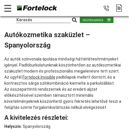
INGYEN MINTA
Autókozmetika szaküzlet –
Spanyolország
Az autók színvonala ápolása minőségi háttérlétesítményeket
igényel. Padlóburkolatunknak köszönhetően az autókozmetikai
szaküzlet modern és professzionális megjelenésre tett szert.
Az ügyfél
Fortelock Invisible
padlólapok mellett döntött, és a
kontrasztos sárga színkombináció kiemelte a parkolóállást.
Az összepattintó rendszernek és az eredeti aljzat
előkészítésével szemben támasztott minimális
követelményeknek köszönhető gyors fektetés lehetővé teszi a
felújítás szinte forgalomkorlátozás nélküli elvégezését.
A kivitelezés részletei:
Helyszín:
Spanyolország